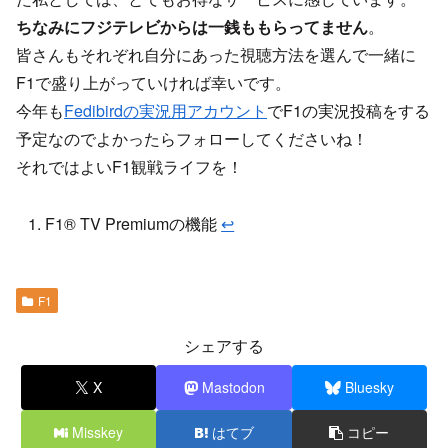
ちなみにフジテレビからは一銭ももらってません
。
皆さんもそれぞれ自分にあった視聴方法を選んで一緒に
F1で盛り上がっていければ幸いです。
今年も
Fedibirdの実況用アカウント
でF1の実況投稿をする
予定なのでよかったらフォローしてくださいね！
それではよいF1観戦ライフを！
F1® TV Premiumの機能
↩︎
F1
シェアする
X
Mastodon
Bluesky
Misskey
はてブ
コピー